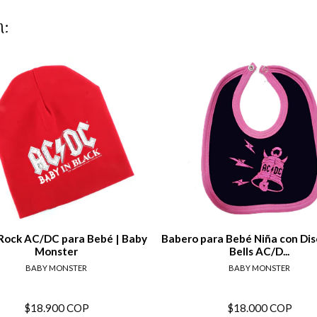
n:
View details
View de
Rock AC/DC para Bebé | Baby
Babero para Bebé Niña con Di
Monster
Bells AC/D...
BABY MONSTER
BABY MONSTER
$18.900 COP
$18.000 COP