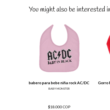
You might also be interested i
View details
babero para bebe niña rock AC/DC
Gorro 
BABY MONSTER
$18.000 COP