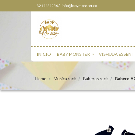
3214421256 /
info@babymonster.co
INICIO
BABY MONSTER
VISHUDA ESSENT
Home
Musica rock
Baberos rock
Babero AC