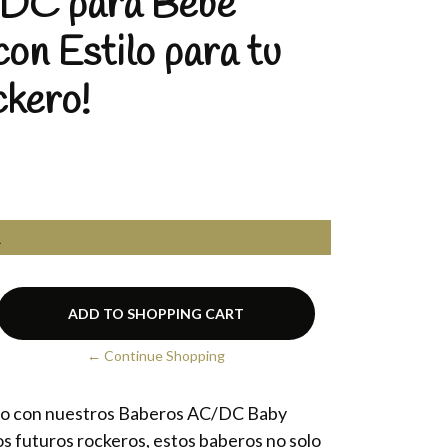
DC para Bebé
con Estilo para tu
kero!
A
← Continue Shopping
do con nuestros Baberos AC/DC Baby
s futuros rockeros, estos baberos no solo