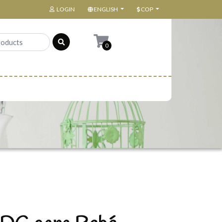
LOGIN
ENGLISH
COP
0