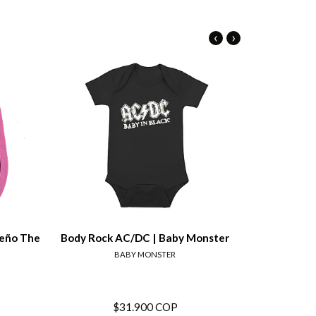
‹
›
tails
View details
seño The
Body Rock AC/DC | Baby Monster
Body unifo
BABY MONSTER
$31.900 COP