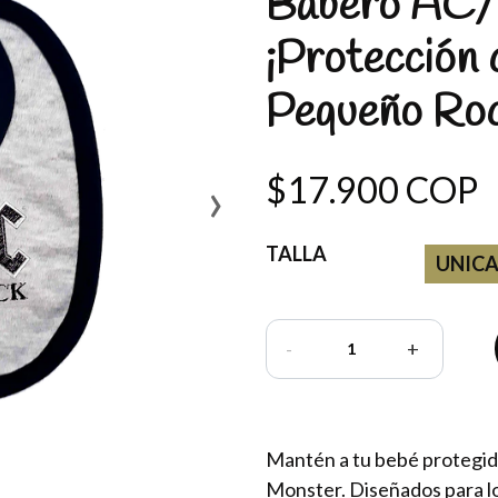
Babero AC/
¡Protección 
Pequeño Roc
›
$17.900 COP
TALLA
UNIC
-
+
Mantén a tu bebé protegi
Monster. Diseñados para lo