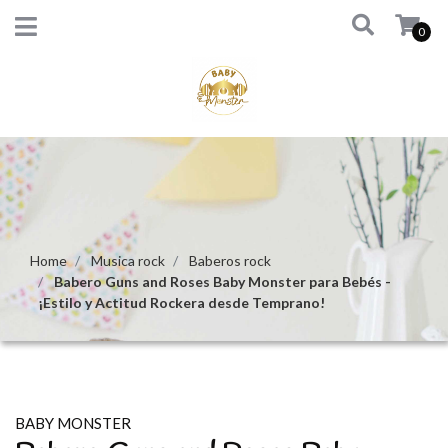
0
Home
Musica rock
Baberos rock
Babero Guns and Roses Baby Monster para Bebés -
¡Estilo y Actitud Rockera desde Temprano!
BABY MONSTER