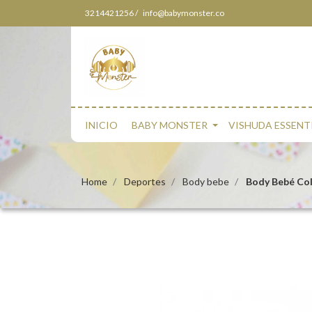
3214421256 /
info@babymonster.co
INICIO
BABY MONSTER
VISHUDA ESSENT
Home
Deportes
Body bebe
Body Bebé Col