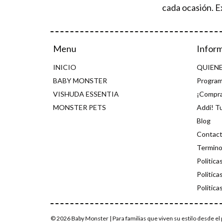
cada ocasión. E
Menu
Infor
INICIO
QUIEN
BABY MONSTER
Program
VISHUDA ESSENTIA
¡Compra
MONSTER PETS
Addi! T
Blog
Contac
Termino
Politica
Politica
Política
© 2026 Baby Monster | Para familias que viven su estilo desde el p