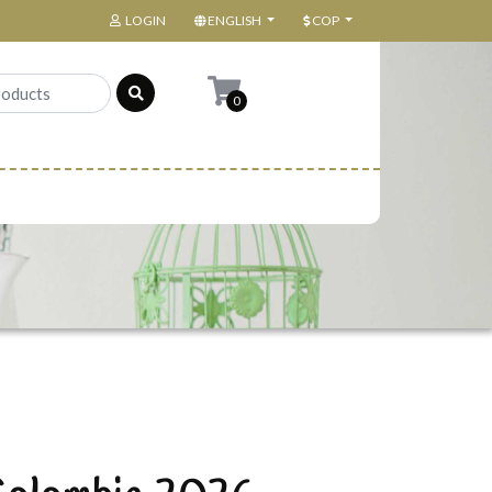
LOGIN
ENGLISH
COP
0