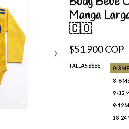
Body Bebé 
Manga Larga
🇨🇴
›
$51.900 COP
TALLAS BEBE
0-3 M
3 -6 M
9 -12 
9-12 
18-24