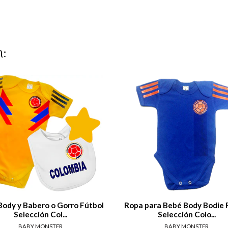
n:
View details
View de
Body y Babero o Gorro Fútbol
Ropa para Bebé Body Bodie 
Selección Col...
Selección Colo...
BABY MONSTER
BABY MONSTER