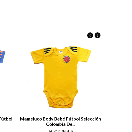
‹
›
tails
View details
Fútbol
Mameluco Body Bebé Fútbol Selección
Ropa Par
Colombia De...
bab
BABY MONSTER