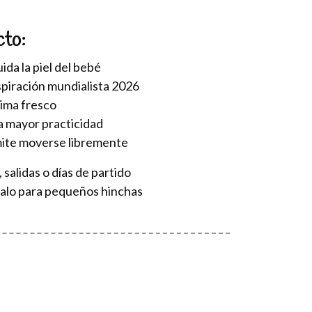
cto:
ida la piel del bebé
piración mundialista 2026
lima fresco
a mayor practicidad
ite moverse libremente
 salidas o días de partido
galo para pequeños hinchas