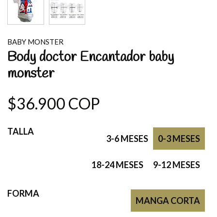
BABY MONSTER
Body doctor Encantador baby
monster
$36.900 COP
TALLA
3-6 MESES
0-3 MESES
18-24 MESES
9-12 MESES
FORMA
MANGA CORTA