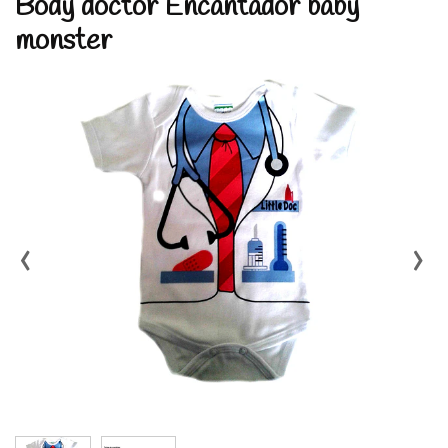
Body doctor Encantador baby
monster
‹
›