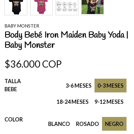
BABY MONSTER
Body Bebé Iron Maiden Baby Yoda |
Baby Monster
$36.000 COP
TALLA
3-6 MESES
0-3 MESES
BEBE
18-24 MESES
9-12 MESES
COLOR
BLANCO
ROSADO
NEGRO