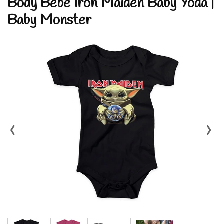
Body Bebé Iron Maiden Baby Yoda |
Baby Monster
‹
›