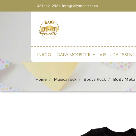
3214421256 /
info@babymonster.co
INICIO
BABY MONSTER
VISHUDA ESSENT
Home
Musica rock
Bodys Rock
Body Metall