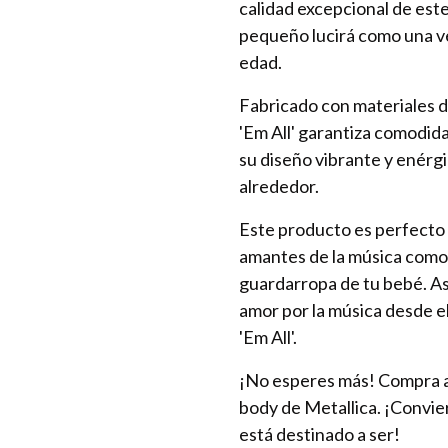
calidad excepcional de est
pequeño lucirá como una v
edad.
Fabricado con materiales de
'Em All' garantiza comodida
su diseño vibrante y enérgi
alrededor.
Este producto es perfecto
amantes de la música como p
guardarropa de tu bebé. A
amor por la música desde el
'Em All'.
¡No esperes más! Compra a
body de Metallica. ¡Convier
está destinado a ser!