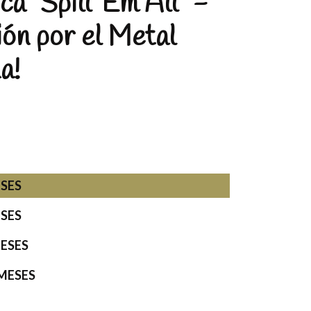
a "Spill 'Em All" -
ión por el Metal
a!
ESES
ESES
MESES
 MESES