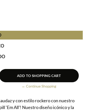
O
CO
DO
← Continue Shopping
 audaz y con estilo rockero con nuestro
ill 'Em All'! Nuestro diseño icónico y la