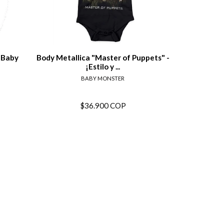
tails
View details
 Baby
Body Metallica "Master of Puppets" -
Body Bebé 
¡Estilo y ...
BABY MONSTER
$36.900 COP