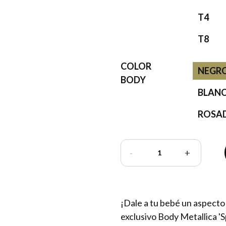
T4
T8
COLOR
NEGR
BODY
BLAN
ROSA
-
+
¡Dale a tu bebé un aspecto
exclusivo Body Metallica 'Sp