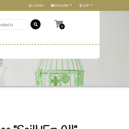
LOGIN
ENGLISH
COP
0