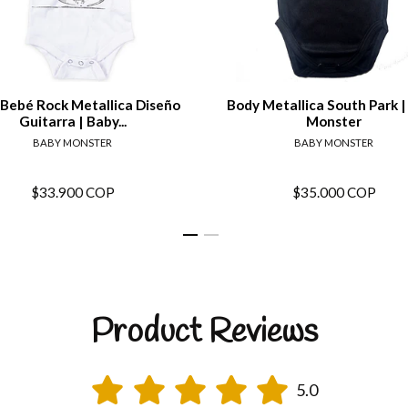
View details
View de
Bebé Rock Metallica Diseño
Body Metallica South Park |
Guitarra | Baby...
Monster
BABY MONSTER
BABY MONSTER
$33.900 COP
$35.000 COP
Product Reviews
5.0