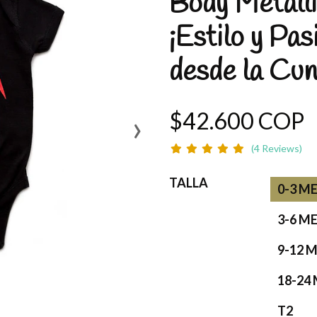
Body Metallic
¡Estilo y Pas
desde la Cun
›
$42.600 COP
(4 Reviews)
TALLA
0-3 M
3-6 M
9-12 
18-24
T2