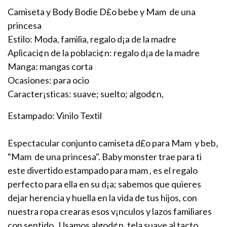
Camiseta y Body Bodie D£o bebe y Mam de una
princesa
Estilo: Moda, familia, regalo d¡a de la madre
Aplicaci¢n de la poblaci¢n: regalo d¡a de la madre
Manga: mangas corta
Ocasiones: para ocio
Caracter¡sticas: suave; suelto; algod¢n,
Estampado: Vinilo Textil
Espectacular conjunto camiseta d£o para Mam y beb‚
"Mam de una princesa". Baby monster trae para ti
este divertido estampado para mam , es el regalo
perfecto para ella en su d¡a; sabemos que quieres
dejar herencia y huella en la vida de tus hijos, con
nuestra ropa crearas esos v¡nculos y lazos familiares
con sentido. Usamos algod¢n, tela suave al tacto