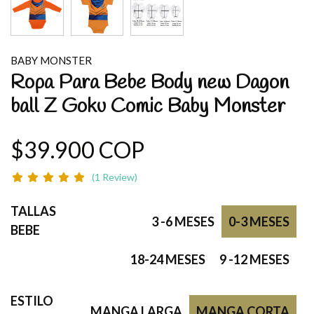
BABY MONSTER
Ropa Para Bebe Body new Dagon
ball Z Goku Comic Baby Monster
$39.900 COP
(1 Review)
TALLAS
3 -6 MESES
0-3 MESES
BEBE
18-24 MESES
9 -12 MESES
ESTILO
MANGA LARGA
MANGA CORTA