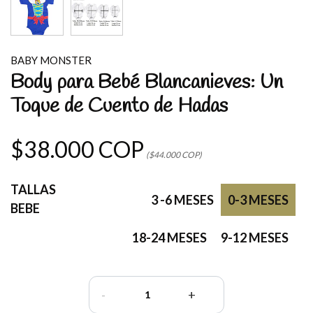
BABY MONSTER
Body para Bebé Blancanieves: Un
Toque de Cuento de Hadas
$38.000 COP
($44.000 COP)
TALLAS
3 -6 MESES
0-3 MESES
BEBE
18-24 MESES
9-12 MESES
-
+