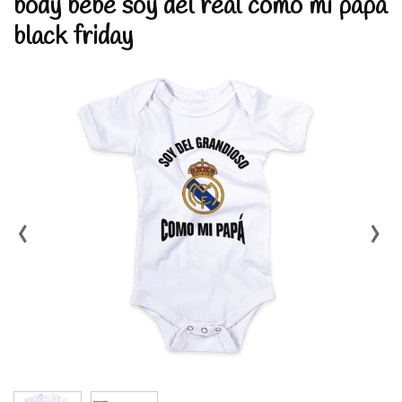
body bebe soy del real como mi papa
black friday
‹
›