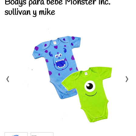
Bodys para bebe Monster Inc.
sullivan y mike
‹
›