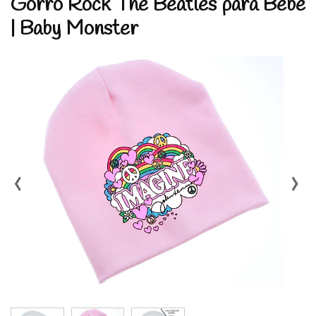
Gorro Rock The Beatles para Bebé
| Baby Monster
‹
›