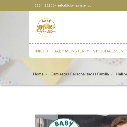
3214421256 /
info@babymonster.co
INICIO
BABY MONSTER
VISHUDA ESSENT
Home
Camisetas Personalizadas Familia
Hallo