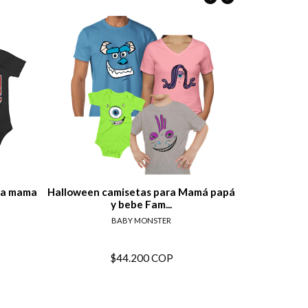
tails
View details
apa mama
Halloween camisetas para Mamá papá
camiseta
y bebe Fam...
BABY MONSTER
$44.200 COP