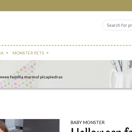
IA
MONSTER PETS
ween familia marmol picapiedras
BABY MONSTER