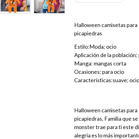
Halloween camisetas para 
picapiedras
Estilo:Moda; ocio
Aplicación de la población:
Manga: mangas corta
Ocasiones: para ocio
Características:suave; oci
Halloween camisetas para 
picapiedras, Familia que s
monster trae para ti este d
alegría es lo más importan