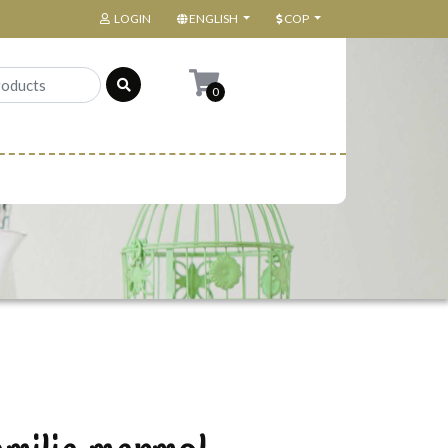
LOGIN
ENGLISH
COP
0