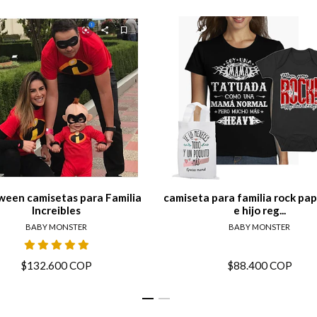
View details
View de
ween camisetas para Familia
camiseta para familia rock p
Increibles
e hijo reg...
BABY MONSTER
BABY MONSTER
$132.600 COP
$88.400 COP