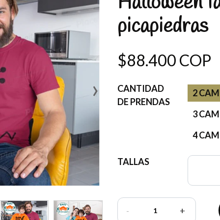
Halloween fa
picapiedras
$88.400 COP
›
CANTIDAD
2 CAM
DE PRENDAS
3 CAM
4 CAM
TALLAS
-
+