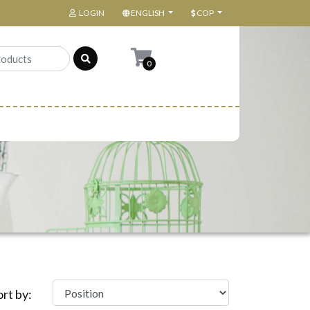
LOGIN
ENGLISH
COP
0
ort by: