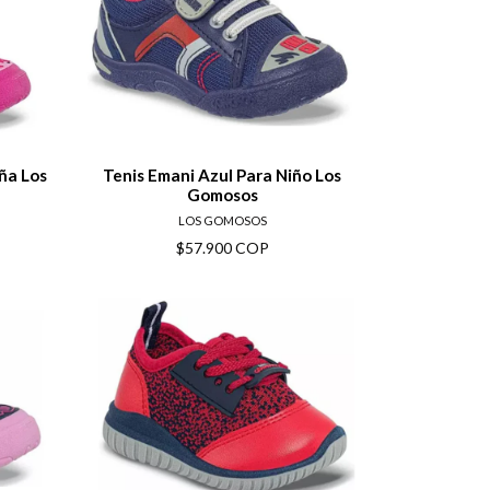
ils
View details
ña Los
Tenis Emani Azul Para Niño Los
Gomosos
LOS GOMOSOS
$57.900 COP
ils
View details