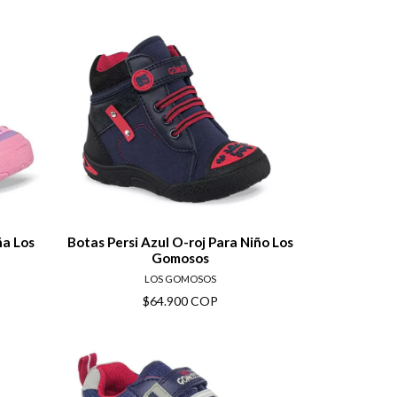
ils
View details
ña Los
Botas Persi Azul O-roj Para Niño Los
Gomosos
LOS GOMOSOS
$64.900 COP