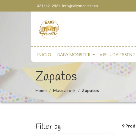
3214421256 /
info@babymonster.co
INICIO
BABY MONSTER
VISHUDA ESSENT
Zapatos
Home
Musica rock
Zapatos
Filter by
9 Prod