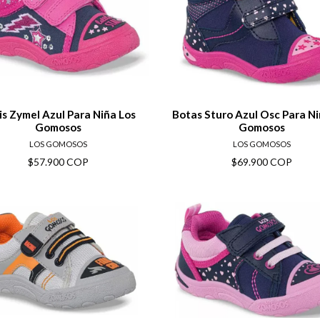
View details
View deta
is Zymel Azul Para Niña Los
Botas Sturo Azul Osc Para Ni
Gomosos
Gomosos
LOS GOMOSOS
LOS GOMOSOS
$57.900 COP
$69.900 COP
View details
View deta