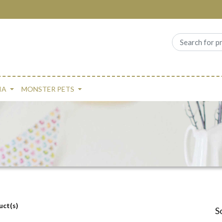
IA
MONSTER PETS
uct(s)
S