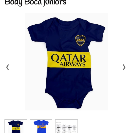
Body Boca juniors
‹
›