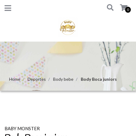
0
Home
Deportes
Body bebe
Body Boca juniors
BABY MONSTER