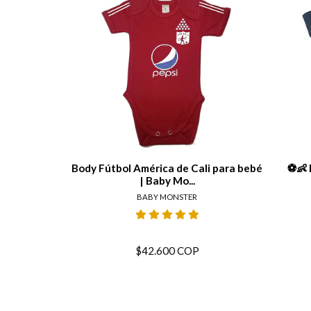
View details
Body Fútbol América de Cali para bebé
⚽👶 
| Baby Mo...
BABY MONSTER
$42.600 COP