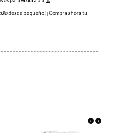
os para el día a día 🏆
dão
desde pequeño! ¡Compra ahora tu
‹
›