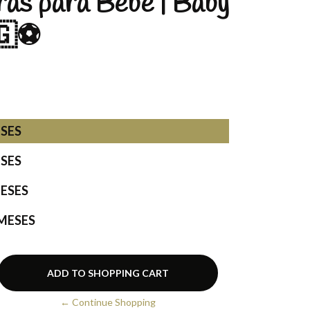
ras para Bebé | Baby
🇬⚽
ESES
ESES
MESES
 MESES
← Continue Shopping