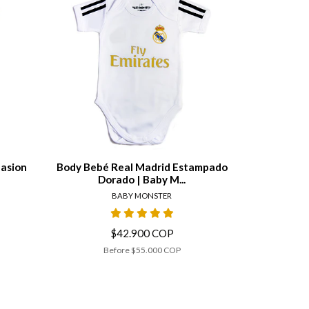
tails
View details
pasion
Body Bebé Real Madrid Estampado
Bod
Dorado | Baby M...
BABY MONSTER
$42.900 COP
Before
$55.000 COP