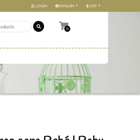
LOGIN
ENGLISH
COP
0