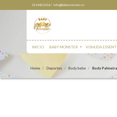
3214421256 /
info@babymonster.co
INICIO
BABY MONSTER
VISHUDA ESSENT
Home
Deportes
Body bebe
Body Palmeira