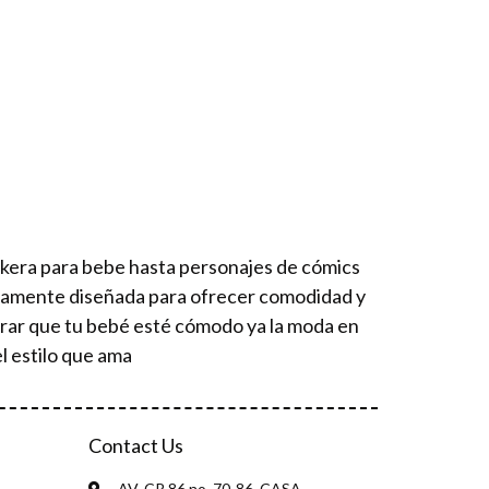
ckera para bebe hasta personajes de cómics
osamente diseñada para ofrecer comodidad y
urar que tu bebé esté cómodo ya la moda en
l estilo que ama
Contact Us
AV. CR 86 no. 70-86, CASA,