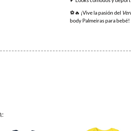
✔ Looks cómodos y deportiv
⚽🔥 ¡Vive la pasión del
Ver
body Palmeiras para bebé!
n: