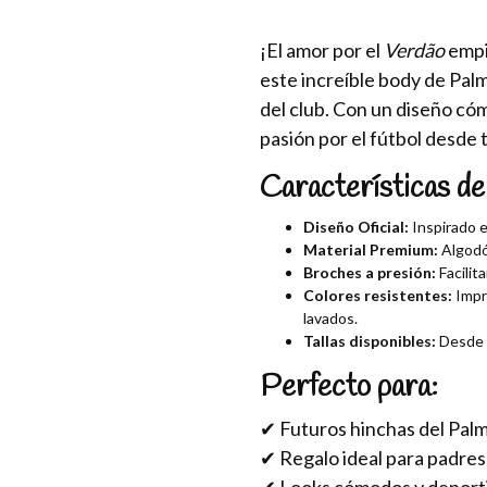
¡El amor por el
Verdão
empi
este increíble body de Palm
del club. Con un diseño cóm
pasión por el fútbol desde
Características de
Diseño Oficial:
Inspirado e
Material Premium:
Algodón
Broches a presión:
Facilit
Colores resistentes:
Impre
lavados.
Tallas disponibles:
Desde r
Perfecto para:
✔ Futuros hinchas del Palm
✔ Regalo ideal para padres 