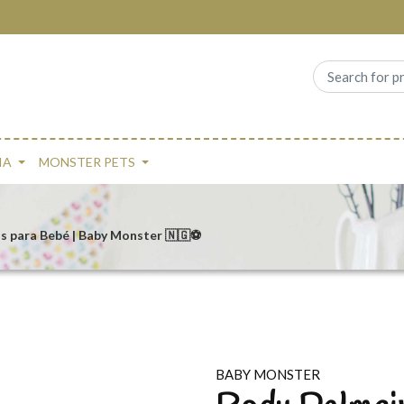
IA
MONSTER PETS
s para Bebé | Baby Monster 🇳🇬⚽
BABY MONSTER