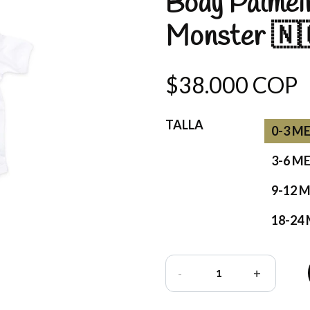
Body Palmei
Monster 🇳
$38.000 COP
TALLA
0-3 M
3-6 M
9-12 
18-24
-
+