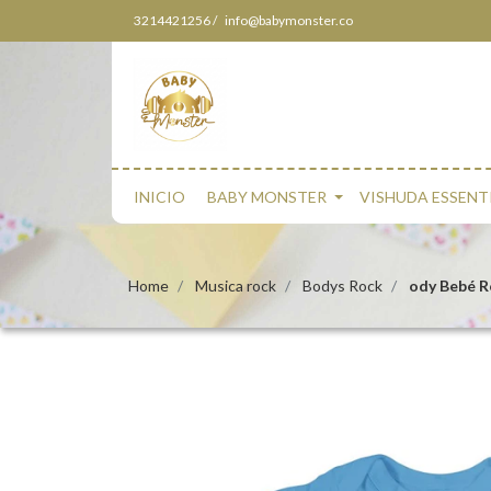
3214421256 /
info@babymonster.co
INICIO
BABY MONSTER
VISHUDA ESSENT
Home
Musica rock
Bodys Rock
ody Bebé Ro