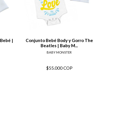
tails
View details
 Bebé |
Conjunto Bebé Body y Gorro The
Body Bebé Ro
Beatles | Baby M...
BABY MONSTER
$55.000 COP