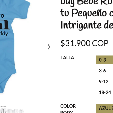
ody Bebé Roc
tu Pequeño c
Intrigante de
›
$31.900 COP
TALLA
0-3
3-6
9-12
18-24
COLOR
AZUL 
BODY