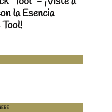
k "Tool" - ¡Viste a
on la Esencia
 Tool!
BEBE