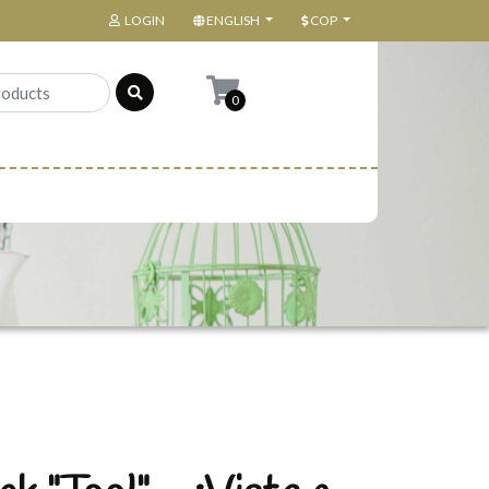
LOGIN
ENGLISH
COP
0