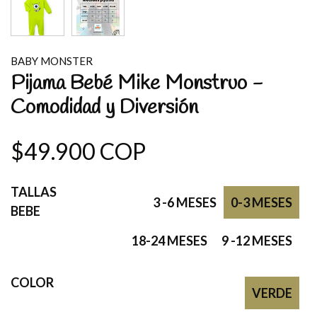
BABY MONSTER
Pijama Bebé Mike Monstruo -
Comodidad y Diversión
$49.900 COP
TALLAS
3 -6 MESES
0-3 MESES
BEBE
18-24 MESES
9 -12 MESES
COLOR
VERDE