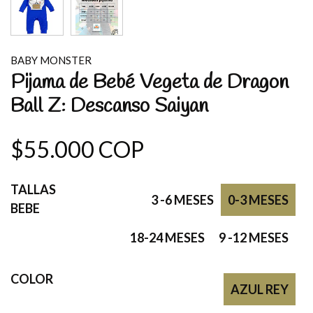
BABY MONSTER
Pijama de Bebé Vegeta de Dragon
Ball Z: Descanso Saiyan
$55.000 COP
TALLAS
3 -6 MESES
0-3 MESES
BEBE
18-24 MESES
9 -12 MESES
COLOR
AZUL REY