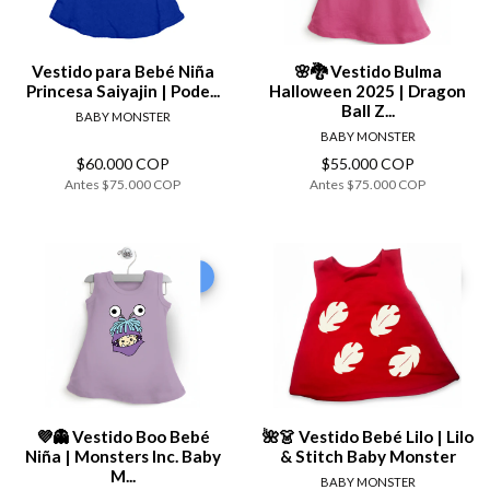
Vestido para Bebé Niña
🌸🐉 Vestido Bulma
Princesa Saiyajin | Pode...
Halloween 2025 | Dragon
Ball Z...
BABY MONSTER
BABY MONSTER
$60.000 COP
$55.000 COP
Antes
$75.000 COP
Antes
$75.000 COP
-15%
-25%
💜👻 Vestido Boo Bebé
🌺👗 Vestido Bebé Lilo | Lilo
Niña | Monsters Inc. Baby
& Stitch Baby Monster
M...
BABY MONSTER