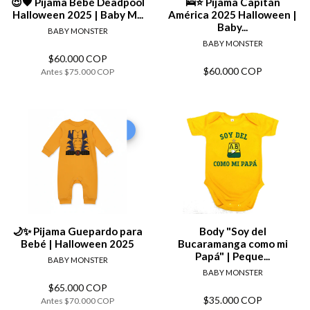
😈🖤 Pijama Bebé Deadpool
🛌⭐ Pijama Capitán
Halloween 2025 | Baby M...
América 2025 Halloween |
Baby...
BABY MONSTER
BABY MONSTER
$60.000 COP
$60.000 COP
Antes
$75.000 COP
-7%
🌙✨ Pijama Guepardo para
Body "Soy del
Bebé | Halloween 2025
Bucaramanga como mi
Papá" | Peque...
BABY MONSTER
BABY MONSTER
$65.000 COP
$35.000 COP
Antes
$70.000 COP