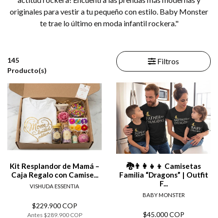
originales para vestir a tu pequeño con estilo. Baby Monster
te trae lo último en moda infantil rockera."
145
Filtros
Producto(s)
-21%
Kit Resplandor de Mamá –
🐉👨‍👩‍👧‍👦 Camisetas
Caja Regalo con Camise...
Familia “Dragons” | Outfit
F...
VISHUDA ESSENTIA
BABY MONSTER
$229.900 COP
$45.000 COP
Antes
$289.900 COP