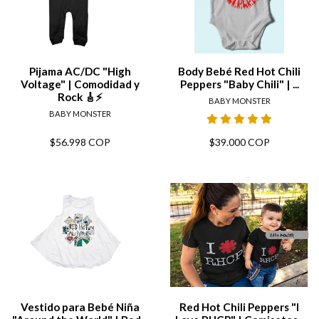
Pijama AC/DC "High
Body Bebé Red Hot Chili
Voltage" | Comodidad y
Peppers "Baby Chili" | ...
Rock 🎸⚡
BABY MONSTER
BABY MONSTER
$56.998 COP
$39.000 COP
Vestido para Bebé Niña
Red Hot Chili Peppers "I