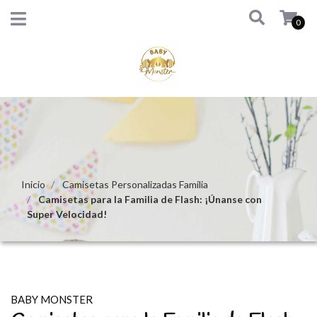
0
Inicio
Camisetas Personalizadas Familia
Camisetas para la Familia de Flash: ¡Únanse con
Super Velocidad!
BABY MONSTER