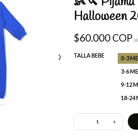
👶🔪 Pijama
Halloween 2
$60.000 COP
($
›
TALLA BEBE
0-3 M
3-6 M
9-12 
18-24
-
+