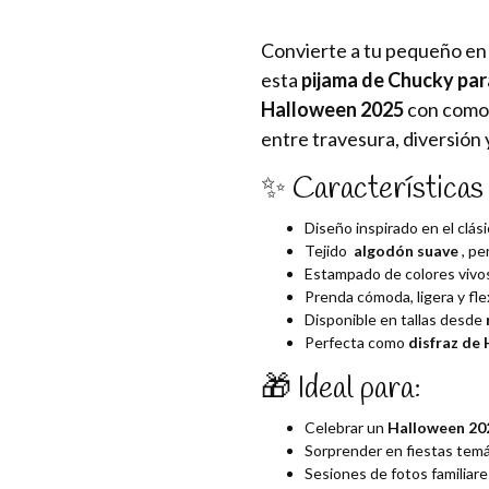
Convierte a tu pequeño en 
esta
pijama de Chucky par
Halloween 2025
con comod
entre travesura, diversión 
✨ Características 
Diseño inspirado en el clás
Tejido
algodón suave
, pe
Estampado de colores vivos
Prenda cómoda, ligera y flex
Disponible en tallas desde
Perfecta como
disfraz de
🎁 Ideal para:
Celebrar un
Halloween 202
Sorprender en fiestas temát
Sesiones de fotos familiare