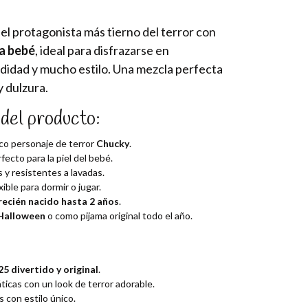
el protagonista más tierno del terror con
a bebé
, ideal para disfrazarse en
idad y mucho estilo. Una mezcla perfecta
y dulzura.
del producto:
ico personaje de terror
Chucky
.
rfecto para la piel del bebé.
 y resistentes a lavadas.
ible para dormir o jugar.
recién nacido hasta 2 años
.
 Halloween
o como pijama original todo el año.
5 divertido y original
.
icas con un look de terror adorable.
s con estilo único.