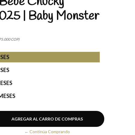
 Bebé Chucky
025 | Baby Monster
75.000 COP)
ESES
ESES
MESES
 MESES
← Continúa Comprando