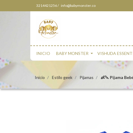
3214421256 /
info@babymonster.co
INICIO
BABY MONSTER
VISHUDA ESSENT
Inicio
Estilo geek
Pijamas
👶🔪 Pijama Beb