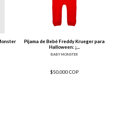
alles
Ver detalles
Monster
Pijama de Bebé Freddy Krueger para
🌙✨ Pijam
Halloween: ¡...
H
BABY MONSTER
$50.000 COP
A