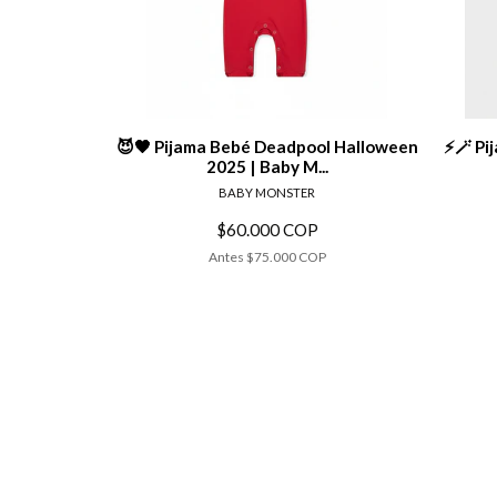
Ver detalles
😈🖤 Pijama Bebé Deadpool Halloween
⚡🪄 Pi
2025 | Baby M...
BABY MONSTER
$60.000 COP
Antes
$75.000 COP