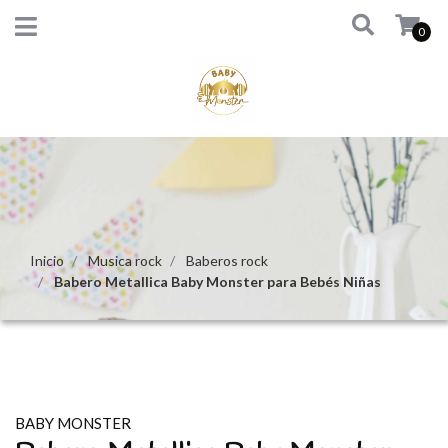
0
Inicio
Musica rock
Baberos rock
Babero Metallica Baby Monster para Bebés Niñas
BABY MONSTER