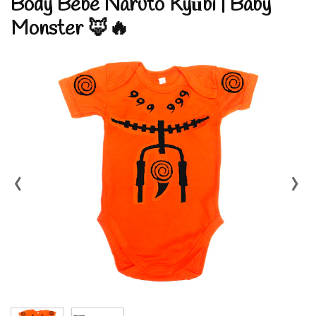
Body Bebé Naruto Kyūbi | Baby
Monster 🦊🔥
‹
›