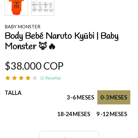
BABY MONSTER
Body Bebé Naruto Kyūbi | Baby
Monster 🦊🔥
$38.000 COP
(1 Reseña)
TALLA
3 -6 MESES
0-3 MESES
18-24 MESES
9 -12 MESES