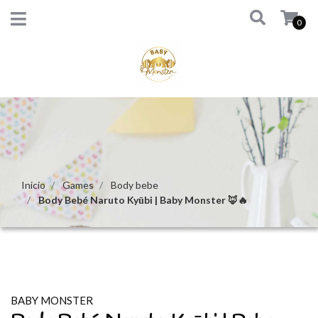
0
Inicio
Games
Body bebe
Body Bebé Naruto Kyūbi | Baby Monster 🦊🔥
BABY MONSTER