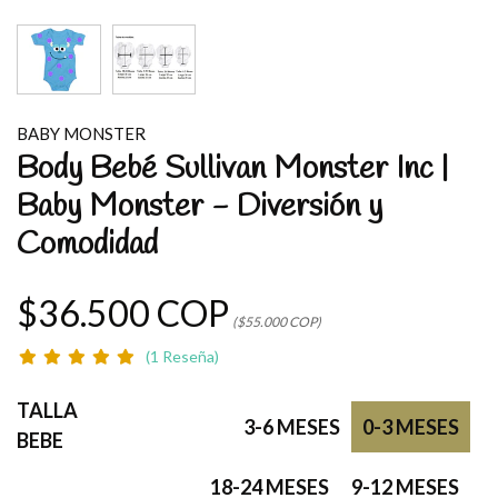
BABY MONSTER
Body Bebé Sullivan Monster Inc |
Baby Monster - Diversión y
Comodidad
$36.500 COP
($55.000 COP)
(1 Reseña)
TALLA
3-6 MESES
0-3 MESES
BEBE
18-24 MESES
9-12 MESES