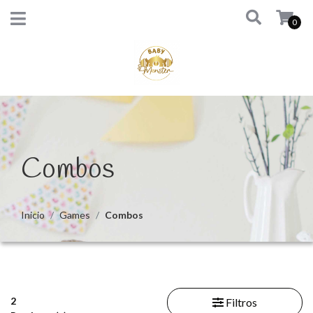
0
Combos
Inicio
Games
Combos
2
Filtros