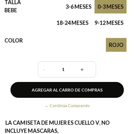
TALLA
3-6 MESES
0-3 MESES
BEBE
18-24 MESES
9-12 MESES
COLOR
ROJO
-
+
← Continúa Comprando
LA CAMISETA DE MUJER ES CUELLO V
,
NO
INCLUYE MASCARAS,