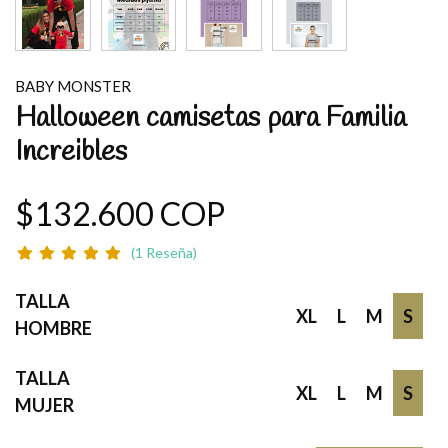
BABY MONSTER
Halloween camisetas para Familia
Increibles
$132.600 COP
(1 Reseña)
TALLA
XL
L
M
S
HOMBRE
TALLA
XL
L
M
S
MUJER