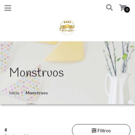
0
Monstruos
Inicio
Monstruos
8
Filtros