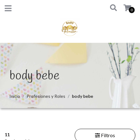
0
body bebe
Inicio
Profesiones y Roles
body bebe
11
Filtros