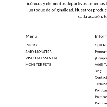
icónicos y elementos deportivos, tenemos 
un toque de originalidad. Nuestros produc
cada ocasión. E
Menú
Infor
INICIO
QUIEN
BABY MONSTER
Program
VISHUDA ESSENTIA
¡Compra
MONSTER PETS
Addi! T
Blog
Contac
Termino
Politica
Politica
Política