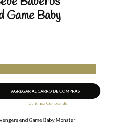
ebe Baberos
d Game Baby
A
← Continúa Comprando
Avengers end Game Baby Monster