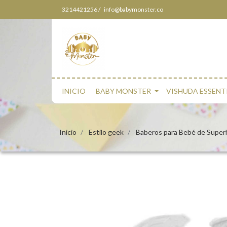
3214421256 /
info@babymonster.co
INICIO
BABY MONSTER
VISHUDA ESSENT
Inicio
Estilo geek
Baberos para Bebé de Superh