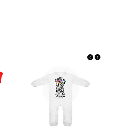
‹
›
alles
Ver detalles