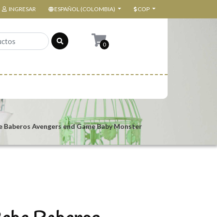
INGRESAR
ESPAÑOL (COLOMBIA)
COP
0
e Baberos Avengers end Game Baby Monster