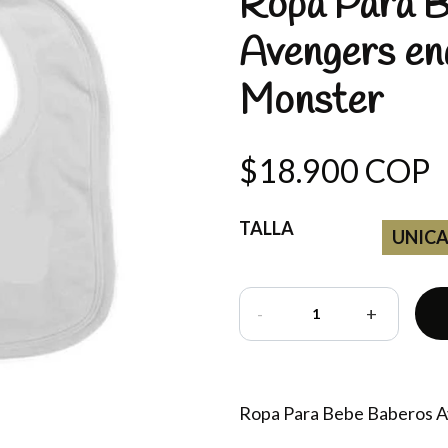
Ropa Para B
Avengers en
Monster
$18.900 COP
TALLA
UNIC
-
+
Ropa Para Bebe Baberos 