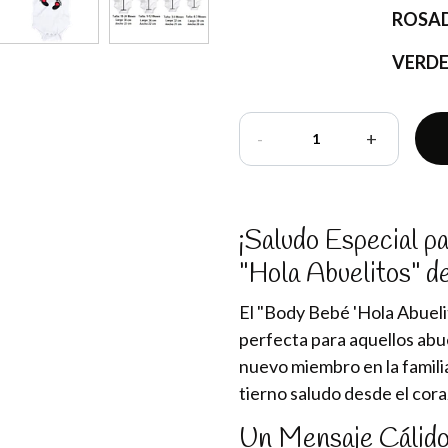
ROSA
VERD
-
+
¡Saludo Especial p
"Hola Abuelitos" 
El "Body Bebé 'Hola Abueli
perfecta para aquellos abue
nuevo miembro en la famili
tierno saludo desde el cora
Un Mensaje Cálid