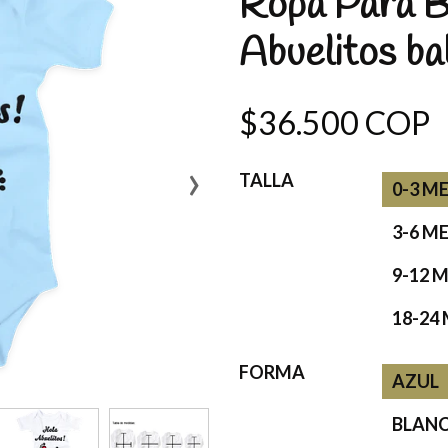
Ropa Para B
Abuelitos b
$36.500 COP
›
TALLA
0-3 M
3-6 M
9-12 
18-24
FORMA
AZUL
BLAN