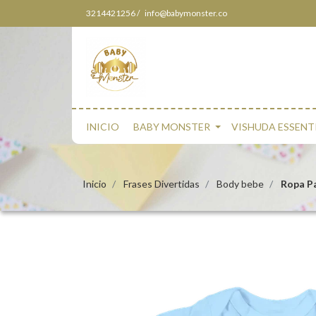
3214421256 /
info@babymonster.co
INICIO
BABY MONSTER
VISHUDA ESSENT
Inicio
Frases Divertidas
Body bebe
Ropa P