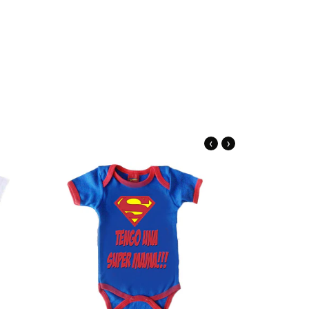
‹
›
alles
Ver detalles