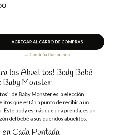
DO
E
← Continúa Comprando
ara los Abuelitos! Body Bebé
de Baby Monster
tos'" de Baby Monster es la elección
litos que están a punto de recibir a un
a. Este body es más que una prenda, es un
zón del bebé a sus queridos abuelitos.
o en Cada Puntada