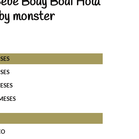
ebe Body Bodi Hola
aby monster
ESES
ESES
MESES
 MESES
CO