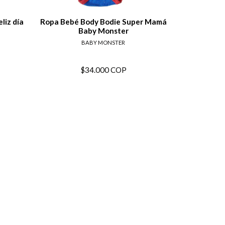
liz día
Ropa Bebé Body Bodie Super Mamá
Bodie Padri
Baby Monster
BABY MONSTER
$34.000 COP