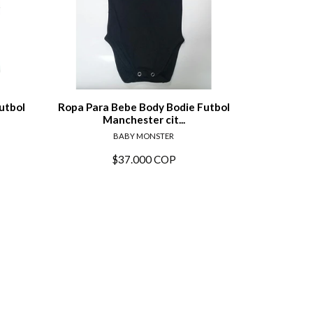
alles
Ver detalles
utbol
Ropa Para Bebe Body Bodie Futbol
Ropa Para 
Manchester cit...
Ma
BABY MONSTER
$37.000 COP