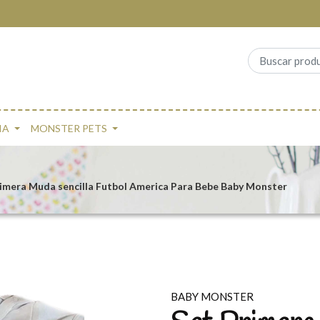
IA
MONSTER PETS
rimera Muda sencilla Futbol America Para Bebe Baby Monster
BABY MONSTER