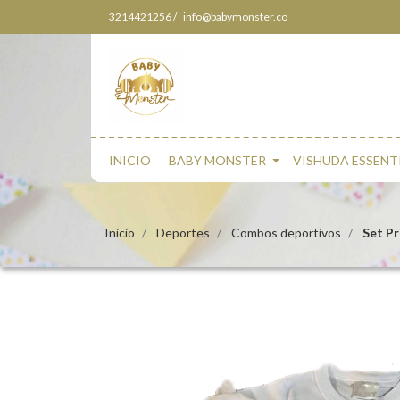
3214421256 /
info@babymonster.co
INICIO
BABY MONSTER
VISHUDA ESSENT
Inicio
Deportes
Combos deportivos
Set P