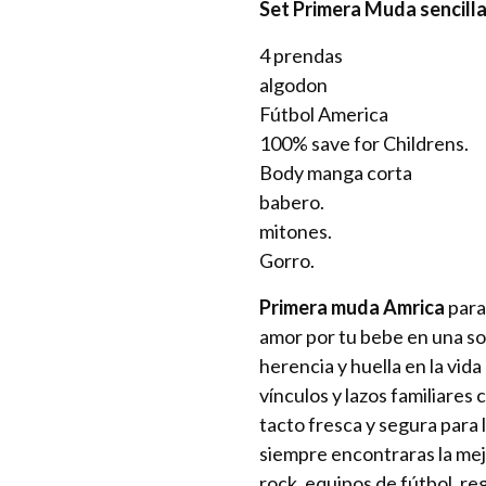
Set Primera Muda sencill
4 prendas
algodon
Fútbol America
100% save for Childrens.
Body manga corta
babero.
mitones.
Gorro.
Primera muda Amrica
para 
amor por tu bebe en una so
herencia y huella en la vid
vínculos y lazos familiares
tacto fresca y segura para 
siempre encontraras la me
rock, equipos de fútbol, r