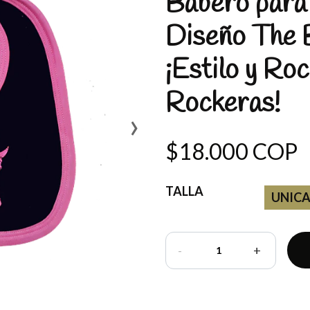
Babero para
Diseño The
¡Estilo y Ro
Rockeras!
›
$18.000 COP
TALLA
UNIC
-
+