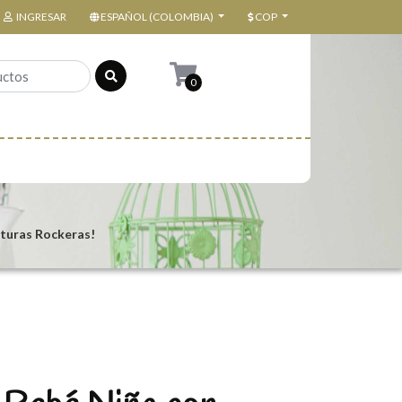
INGRESAR
ESPAÑOL (COLOMBIA)
COP
0
uturas Rockeras!