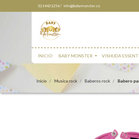
3214421256 /
info@babymonster.co
INICIO
BABY MONSTER
VISHUDA ESSENT
Inicio
Musica rock
Baberos rock
Babero par