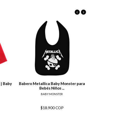
‹
›
alles
Ver detalles
 | Baby
Babero Metallica Baby Monster para
Babero Guns
Bebés Niños ...
BABY MONSTER
$18.900 COP