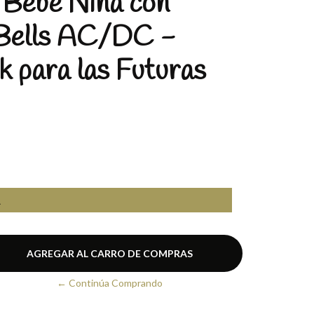
 Bebé Niña con
 Bells AC/DC -
ck para las Futuras
A
← Continúa Comprando